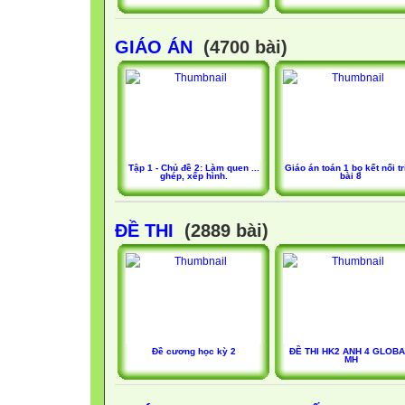
GIÁO ÁN
(4700 bài)
Tập 1 - Chủ đề 2: Làm quen ...
Giáo án toán 1 bọ kết nối tri
ghép, xếp hình.
bài 8
ĐỀ THI
(2889 bài)
Đề cương học kỳ 2
ĐỀ THI HK2 ANH 4 GLOBA
MH