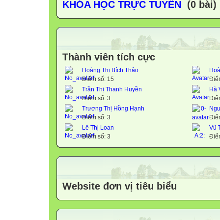
KHÓA HỌC TRỰC TUYẾN
(0 bài)
Thành viên tích cực
Hoàng Thị Bích Thảo
Hoà
Điểm số: 15
Điể
Trần Thị Thanh Huyền
Hà 
Điểm số: 3
Điể
Trương Thị Hồng Hạnh
Ngu
Điểm số: 3
Điể
Lê Thị Loan
Vũ 
Điểm số: 3
Điể
Website đơn vị tiêu biểu