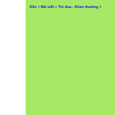
Gốc
>
Bài viết
>
Thi đua - Khen thưởng
>