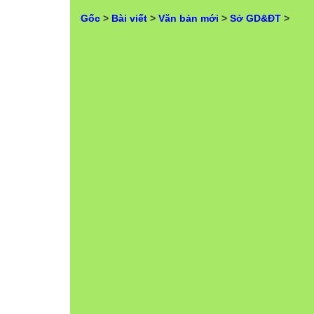
Gốc
>
Bài viết
>
Văn bản mới
>
Sở GD&ĐT
>