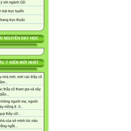
 ý với ngành GD
 bài trực tuyến
trang trực thuộc
ÀI NGUYÊN DẠY HỌC
ÁC Ý KIẾN MỚI NHẤT
y nhà mới, mời các thầy cô
ăm...
c thầy cô tham gia và xây
iễn...
những người mẹ, người
ày mồng 8 -3...
uý thầy cô!...
nhà của sở mình lúc nào
ắng ngắt....