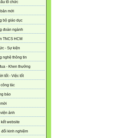
ấu tổ chức
 bản mới
g bộ giáo dục
g đoàn ngành
n TNCS HCM
tức - Sự kiện
 nghệ thông tin
đua - Khen thưởng
i tốt - Việc tốt
 công tác
ng báo
 mời
viện ảnh
 kết website
 đổi kinh nghiệm