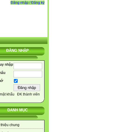
Đăng nhập / Đăng ký
ĐĂNG NHẬP
ruy nhập
hẩu
hớ
mật khẩu
ĐK thành viên
DANH MỤC
 thiệu chung