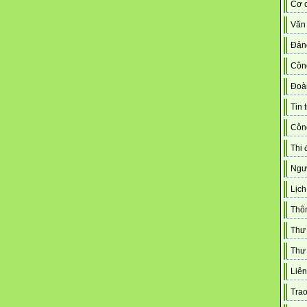
Cơ c
Văn
Đản
Côn
Đoà
Tin 
Công
Thi 
Ngườ
Lịch
Thô
Thư
Thư 
Liên
Trao