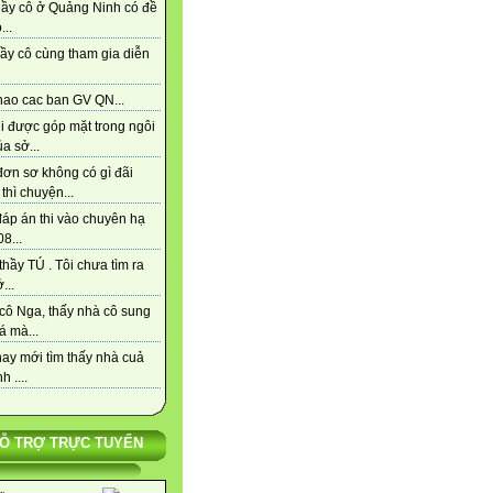
hầy cô ở Quảng Ninh có đề
...
ầy cô cùng tham gia diễn
hao cac ban GV QN...
i được góp mặt trong ngôi
a sở...
đơn sơ không có gì đãi
thì chuyện...
đáp án thi vào chuyên hạ
8...
hầy TÚ . Tôi chưa tìm ra
...
cô Nga, thấy nhà cô sung
á mà...
ay mới tìm thấy nhà cuả
h ....
Ỗ TRỢ TRỰC TUYẾN