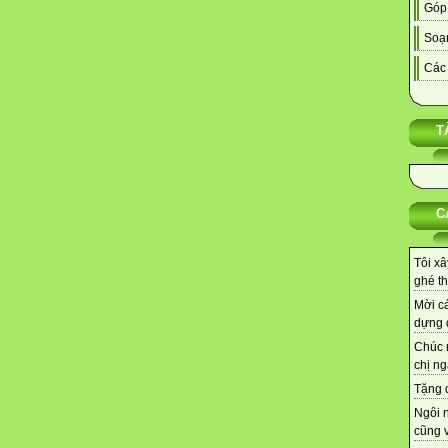
Góp
Soạn
Các 
T
C
Tôi xâ
ghé th
Mời cá
dựng d
Chúc 
chị ng
Tặng q
Ngôi 
cũng v