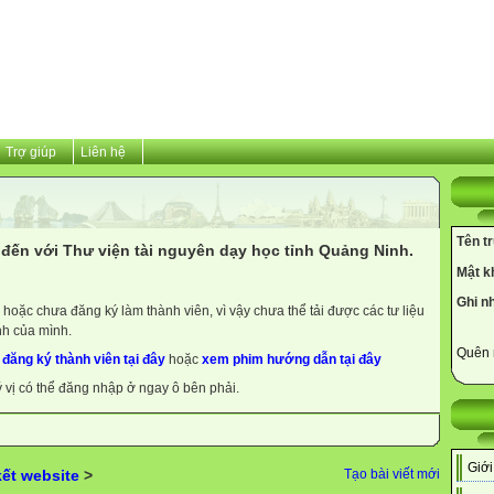
Trợ giúp
Liên hệ
Tên t
đến với Thư viện tài nguyên dạy học tỉnh Quảng Ninh.
Mật k
Ghi n
hoặc chưa đăng ký làm thành viên, vì vậy chưa thể tải được các tư liệu
nh của mình.
Quên 
y
đăng ký thành viên tại đây
hoặc
xem phim hướng dẫn tại đây
ý vị có thể đăng nhập ở ngay ô bên phải.
Giới
kết website
>
Tạo bài viết mới