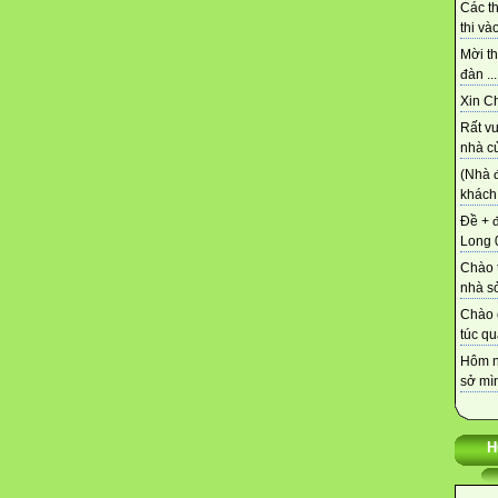
Các t
thi vào
Mời th
đàn ...
Xin C
Rất vu
nhà củ
(Nhà 
khách 
Đề + 
Long 0
Chào t
nhà sở
Chào 
túc qu
Hôm n
sở mìn
H