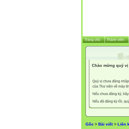
Trang chủ
Thành viên
Chào mừng quý vị 
Quý vị chưa đăng nhập 
của Thư viện về máy tí
Nếu chưa đăng ký, hã
Nếu đã đăng ký rồi, qu
Gốc
>
Bài viết
>
Liên 