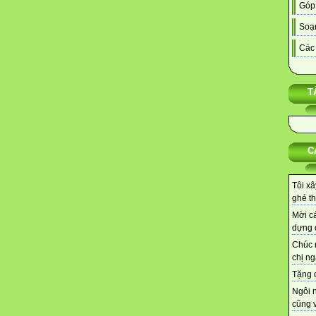
Góp
Soạn
Các 
T
C
Tôi xâ
ghé th
Mời cá
dựng d
Chúc 
chị ng
Tặng q
Ngôi 
cũng v