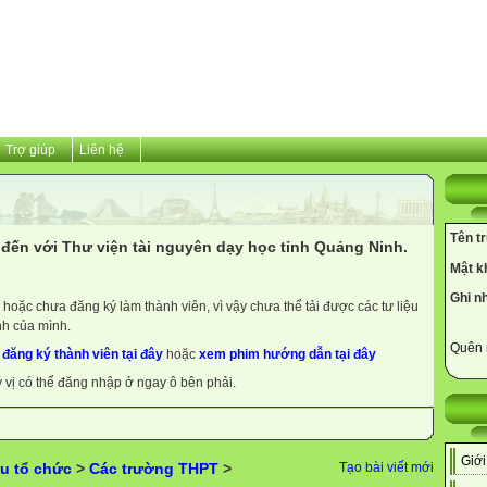
Trợ giúp
Liên hệ
Tên t
đến với Thư viện tài nguyên dạy học tỉnh Quảng Ninh.
Mật k
Ghi n
hoặc chưa đăng ký làm thành viên, vì vậy chưa thể tải được các tư liệu
nh của mình.
Quên 
y
đăng ký thành viên tại đây
hoặc
xem phim hướng dẫn tại đây
ý vị có thể đăng nhập ở ngay ô bên phải.
Giới
u tổ chức
>
Các trường THPT
>
Tạo bài viết mới