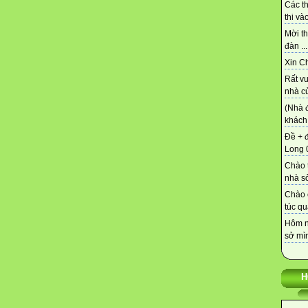
Các t
thi vào
Mời th
đàn ...
Xin C
Rất vu
nhà củ
(Nhà 
khách 
Đề + 
Long 0
Chào t
nhà sở
Chào 
túc qu
Hôm n
sở mìn
H