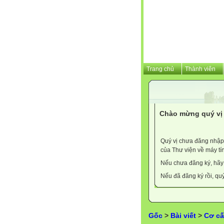
Trang chủ
Thành viên
Chào mừng quý vị 
Quý vị chưa đăng nhập 
của Thư viện về máy tí
Nếu chưa đăng ký, hã
Nếu đã đăng ký rồi, qu
Gốc
>
Bài viết
>
Cơ cấ