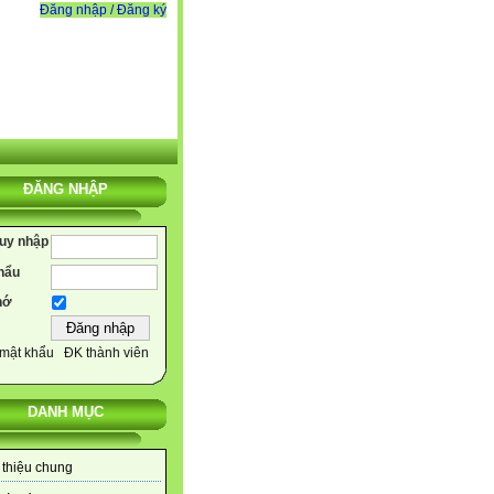
Đăng nhập / Đăng ký
ĐĂNG NHẬP
ruy nhập
hẩu
hớ
mật khẩu
ĐK thành viên
DANH MỤC
 thiệu chung