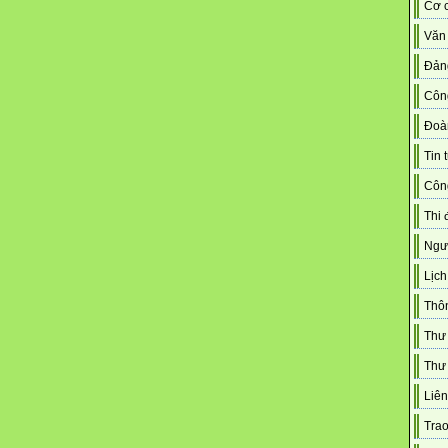
Cơ c
Văn
Đản
Côn
Đoà
Tin 
Công
Thi 
Ngườ
Lịch
Thô
Thư
Thư 
Liên
Trao