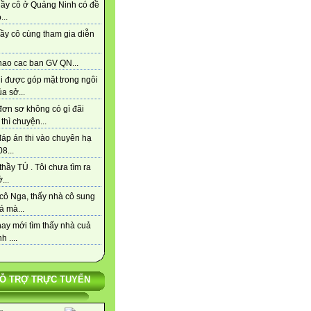
hầy cô ở Quảng Ninh có đề
...
ầy cô cùng tham gia diễn
hao cac ban GV QN...
i được góp mặt trong ngôi
a sở...
đơn sơ không có gì đãi
thì chuyện...
đáp án thi vào chuyên hạ
8...
hầy TÚ . Tôi chưa tìm ra
...
cô Nga, thấy nhà cô sung
á mà...
ay mới tìm thấy nhà cuả
h ....
Ỗ TRỢ TRỰC TUYẾN