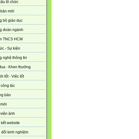
ấu tổ chức
 bản mới
g bộ giáo dục
g đoàn ngành
n TNCS HCM
tức - Sự kiện
 nghệ thông tin
đua - Khen thưởng
i tốt - Việc tốt
 công tác
ng báo
 mời
viện ảnh
 kết website
 đổi kinh nghiệm