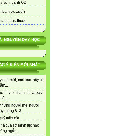
 ý với ngành GD
 bài trực tuyến
trang trực thuộc
ÀI NGUYÊN DẠY HỌC
ÁC Ý KIẾN MỚI NHẤT
y nhà mới, mời các thầy cô
ăm...
c thầy cô tham gia và xây
iễn...
những người mẹ, người
ày mồng 8 -3...
uý thầy cô!...
nhà của sở mình lúc nào
ắng ngắt....