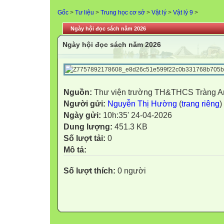
Gốc
>
Tư liệu
>
Trung học cơ sở
>
Vật lý
>
Vật lý 9
>
Ngày hội đọc sách năm 2026
Ngày hội đọc sách năm 2026
Nguồn:
Thư viện trường TH&THCS Tràng A
Người gửi:
Nguyễn Thị Hường
(
trang riêng
)
Ngày gửi:
10h:35' 24-04-2026
Dung lượng:
451.3 KB
Số lượt tải:
0
Mô tả:
Số lượt thích:
0 người