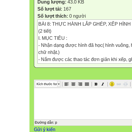
Dung lượng:
43.0 KB
Số lượt tải:
167
Số lượt thích:
0 người
BÀI 8: THỰC HÀNH LẮP GHÉP, XẾP HÌNH
(2 tiết)
I. MỤC TIÊU :
- Nhận dạng được hình đã học( hình vuông, hì
chữ nhật.)
- Nắm được các thao tác đơn giản khi xếp, g
một hình tổng hợp theo yêu cầu.
- Rèn trí tưởng tượng không gian, biết phân 
các hình
Kích thước font
-Gây hứng thú học tập khi HS tự xếp, ghép 
II. CHUẨN BỊ:
- Mô hình để xếp , ghép ( theo các bài trong
-Bộ đồ dùng học Toán 1
- Sưu tầm một số bộ đồ chơi xếp , ghép hình
III. CÁC HOẠT ĐỘNG CƠ BẢN
Đường dẫn
:
p
Gửi ý kiến
Tiết 1