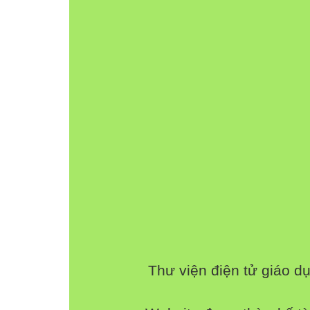
Hoạt động của giáo viên
Hoạt động của học sinh

1. Khởi động
- Ổn định tổ chức
- Giới thiệu bài :
- Hát
- Lắng nghe

2. Khám phá
- GV giới thiệu bộ hình ghép (gồm 5 miếng 
-GV: Bạn Mai và bạn Việt đã ghép được các h
chúng ta tiến hành ghép hình như bạn Mai v
- GV phân chia HS ghép theo nhóm
- GV theo dõi hướng dẫn HS ghép.
Thư viện điện tử giáo d
- Từng HS thực hiện ghép trước lớp.
-GV cùng Hs nhận xét