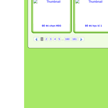
Đề thi chọn HSG
Đề thi học kì 1
...
1
2
3
4
5
160
161