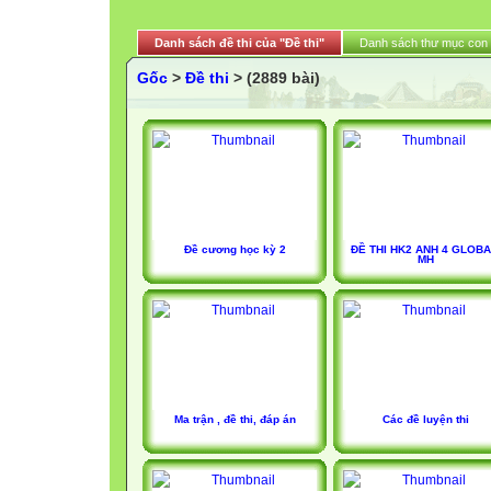
Danh sách đề thi của "Đề thi"
Danh sách thư mục con
Gốc
>
Đề thi
> (2889 bài)
Đề cương học kỳ 2
ĐỀ THI HK2 ANH 4 GLOBA
MH
Ma trận , đề thi, đáp án
Các đề luyện thi