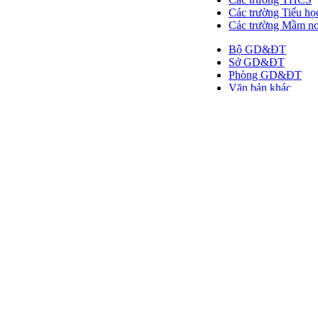
Các trường Tiểu họ
Các trường Mầm n
Bộ GD&ĐT
Sở GD&ĐT
Phòng GD&ĐT
Văn bản khác
Tài nguyên dạy
Các ý kiến mới 
Tôi xây nhà mới, mời c
Mời các thầy cô tham g
Chúc những người mẹ, 
Tặng quý thầy cô!...
Ngôi nhà của sở mình l
Các thầy cô ở Quảng Ni
Mời thầy cô cùng tham 
Xin Chao cac ban GV
Rất vui được góp mặt t
(Nhà đơn sơ không có g
Đề + đáp án thi vào c