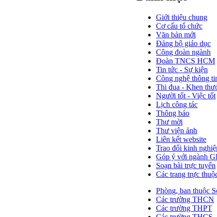
Giới thiệu chung
Cơ cấu tổ chức
Văn bản mới
Đảng bộ giáo dục
Công đoàn ngành
Đoàn TNCS HCM
Tin tức - Sự kiện
Công nghệ thông ti
Thi đua - Khen thư
Người tốt - Việc tốt
Lịch công tác
Thông báo
Thư mời
Thư viện ảnh
Liên kết website
Trao đổi kinh nghi
Góp ý với ngành 
Soạn bài trực tuyến
Các trang trực thuộ
Phòng, ban thuộc S
Các trường THCN
Các trường THPT
Các trường THCS