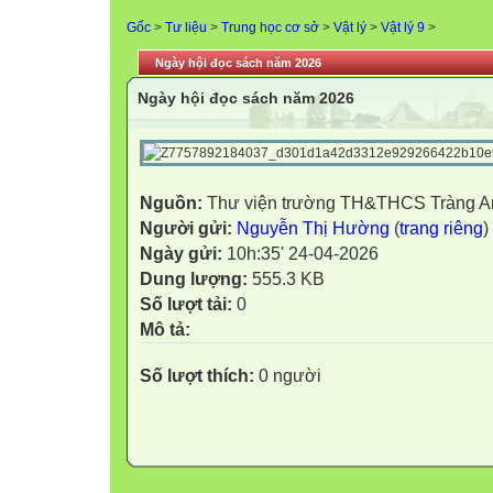
Gốc
>
Tư liệu
>
Trung học cơ sở
>
Vật lý
>
Vật lý 9
>
Ngày hội đọc sách năm 2026
Ngày hội đọc sách năm 2026
Nguồn:
Thư viện trường TH&THCS Tràng A
Người gửi:
Nguyễn Thị Hường
(
trang riêng
)
Ngày gửi:
10h:35' 24-04-2026
Dung lượng:
555.3 KB
Số lượt tải:
0
Mô tả:
Số lượt thích:
0 người