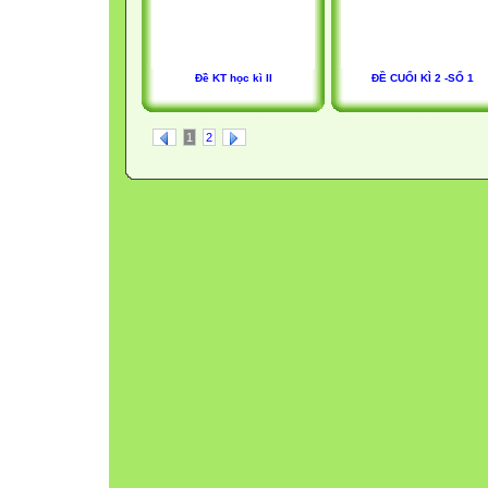
Đề KT học kì II
ĐỀ CUỐI KÌ 2 -SỐ 1
1
2