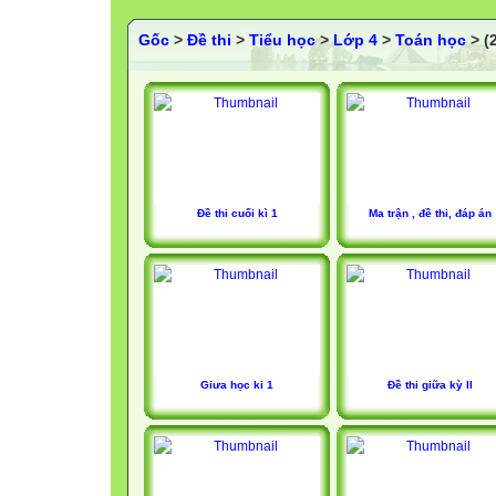
Gốc
>
Đề thi
>
Tiểu học
>
Lớp 4
>
Toán học
> (2
Đề thi cuối kì 1
Ma trận , đề thi, đáp án
Giưa học ki 1
Đề thi giữa kỳ II