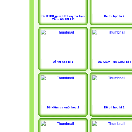
Đề KTĐK giữa HK2 có ma trận
Đề thi học kì 2
và ... án chi tiết
Đề thi học kì 1
ĐỀ KIỂM TRA CUỐI KÌ I
Đề kiểm tra cuối học 2
Đề thi học kì 2