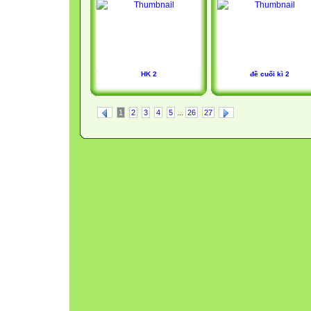
HK 2
đề cuối kì 2
...
1
2
3
4
5
26
27