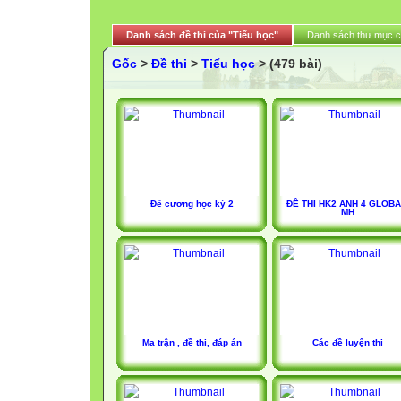
Danh sách đề thi của "Tiểu học"
Danh sách thư mục 
Gốc
>
Đề thi
>
Tiểu học
> (479 bài)
Đề cương học kỳ 2
ĐỀ THI HK2 ANH 4 GLOBA
MH
Ma trận , đề thi, đáp án
Các đề luyện thi