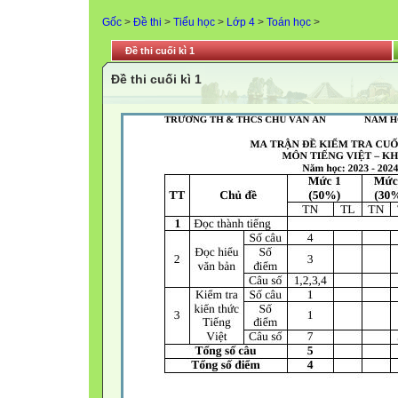
Gốc
>
Đề thi
>
Tiểu học
>
Lớp 4
>
Toán học
>
Đề thi cuối kì 1
Đề thi cuối kì 1