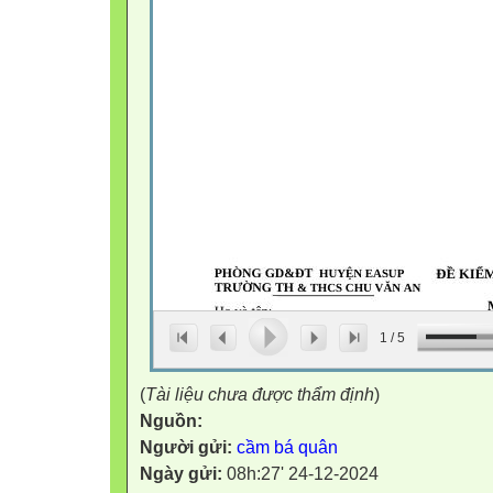
1
/
5
(
Tài liệu chưa được thẩm định
)
Nguồn:
Người gửi:
cầm bá quân
Ngày gửi:
08h:27' 24-12-2024