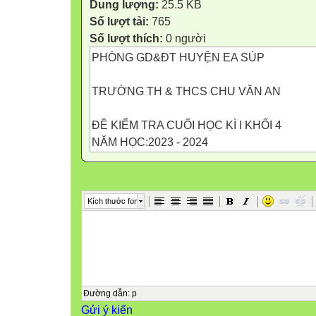
Dung lượng:
25.5 KB
Số lượt tải:
765
Số lượt thích:
0 người
PHÒNG GD&ĐT HUYỆN EA SÚP
TRƯỜNG TH & THCS CHU VĂN AN
ĐỀ KIỂM TRA CUỐI HỌC KÌ I KHỐI 4
NĂM HỌC:2023 - 2024
MA TRẬN ĐỀ KIỂM TRA CUỐI HỌC KÌ I
MÔN TIẾNG VIỆT – KHỐI 4
Kích thước font
Năm học: 2023 - 2024
TT
1
Chủ đề
Đường dẫn
:
p
Gửi ý kiến