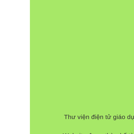
Mức 1
(50%)
TN
TL
Đọc thành tiếng
Số câu
4
Đọc hiểu
Số
2
3
văn bản điểm
Câu số 1,2,3,4
1
Kiểm tra Số câu
Thư viện điện tử giáo d
kiến thức
Số