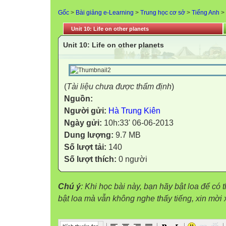
Gốc
>
Bài giảng e-Learning
>
Trung học cơ sở
>
Tiếng Anh
>
Unit 10: Life on other planets
Unit 10: Life on other planets
(
Tài liệu chưa được thẩm định
)
Nguồn:
Người gửi:
Hà Trung Kiên
Ngày gửi:
10h:33' 06-06-2013
Dung lượng:
9.7 MB
Số lượt tải:
140
Số lượt thích:
0 người
Chú ý
: Khi học bài này, bạn hãy bật loa để có
bật loa mà vẫn không nghe thấy tiếng, xin mờ