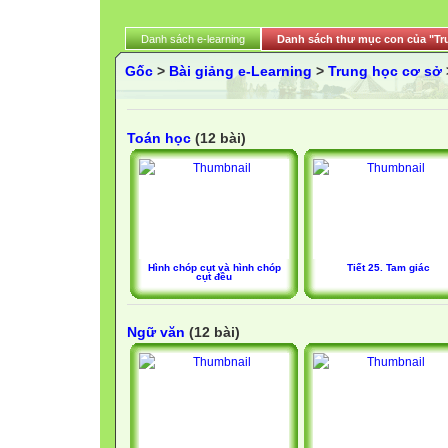
Danh sách e-learning
Danh sách thư mục con của "Tr
Gốc
>
Bài giảng e-Learning
>
Trung học cơ sở
Toán học
(12 bài)
Hình chóp cụt và hình chóp
Tiết 25. Tam giác
cụt đều
Ngữ văn
(12 bài)