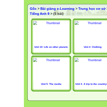
Gốc
>
Bài giảng e-Learning
>
Trung học cơ sở
Tiếng Anh 9
> (5 bài)
Unit 10: Life on other planets
Unit 2: Clothing
Unit 5. The media
Unit 3. A trip to the country