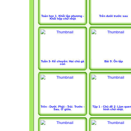
Toán học 1. Khối lập phương -
Trên dưới trước sau
Khối hộp chữ nhật
Tuần 3- Kể chuyện: Hai chú gà
Bài 9: Ôn tập
con
Trên - Dưới. Phải - Trái. Trước -
Tập 1 - Chủ đề 2: Làm quen 
Sau. Ở giữa.
hình chữ nhật.