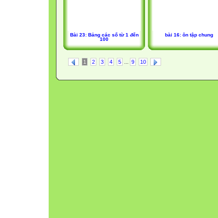
Bài 23: Bảng các số từ 1 đến
bài 16: ôn tập chung
100
...
1
2
3
4
5
9
10