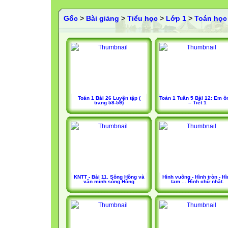
Gốc
>
Bài giảng
>
Tiểu học
>
Lớp 1
>
Toán học
Toán 1 Bài 26 Luyện tập (
Toán 1 Tuần 5 Bài 12: Em ôn
trang 58-59)
– Tiết 1
KNTT - Bài 11. Sông Hồng và
Hình vuông - Hình tròn - Hì
văn minh sông Hồng
tam ... Hình chữ nhật.