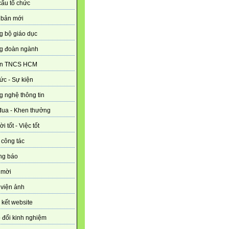
ấu tổ chức
 bản mới
g bộ giáo dục
g đoàn ngành
n TNCS HCM
tức - Sự kiện
 nghệ thông tin
đua - Khen thưởng
i tốt - Việc tốt
 công tác
ng báo
 mời
viện ảnh
 kết website
 đổi kinh nghiệm