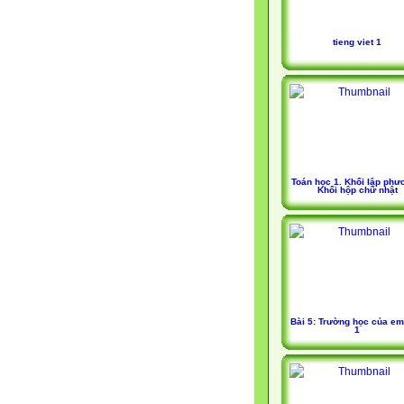
tieng viet 1
Toán học 1. Khối lập phư
Khối hộp chữ nhật
Bài 5: Trường học của em
1