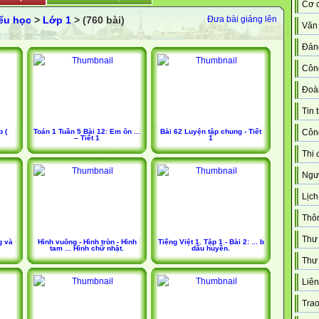
Cơ c
ểu học
>
Lớp 1
> (760 bài)
Đưa bài giảng lên
Văn
Đản
Côn
Đoà
Tin 
 (
Toán 1 Tuần 5 Bài 12: Em ôn ...
Bài 62 Luyện tập chung - Tiết
Công
– Tiết 1
1
Thi 
Ngườ
Lịch
Thô
Thư
g và
Hình vuông - Hình tròn - Hình
Tiếng Việt 1. Tập 1 - Bài 2: ... b
tam ... Hình chữ nhật.
dấu huyền.
Thư 
Liên
Trao