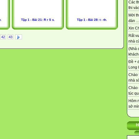
Các t
thi vào
Mời th
y.
Tập 1 - Bài 21: R r S s.
Tập 1 - Bài 28: t - th.
đàn ...
Xin C
Rất vu
42
43
nhà củ
(Nhà 
khách 
Đề + 
Long 0
Chào t
nhà sở
Chào 
túc qu
Hôm n
sở mìn
H