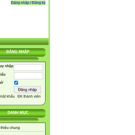
Đăng nhập / Đăng ký
ĐĂNG NHẬP
ruy nhập
hẩu
hớ
mật khẩu
ĐK thành viên
DANH MỤC
 thiệu chung