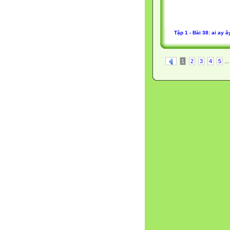
Tập 1 - Bài 38: ai ay â
...
1
2
3
4
5