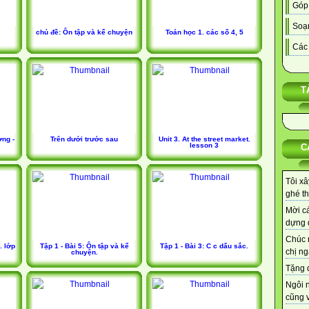
Góp
Soạn
chủ đề: Ôn tập và kể chuyện
Toán học 1. các số 4, 5
Các 
T
ơng -
Trên dưới trước sau
Unit 3. At the street market.
lesson 3
C
Tôi xâ
ghé th
Mời cá
dựng d
Chúc 
. lớp
Tập 1 - Bài 5: Ôn tập và kể
Tập 1 - Bài 3: C c dấu sắc.
chị ng
chuyện.
Tặng q
Ngôi 
cũng v