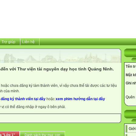
Trợ giúp
Liên hệ
Tên t
đến với Thư viện tài nguyên dạy học tỉnh Quảng Ninh.
Mật k
Ghi n
hoặc chưa đăng ký làm thành viên, vì vậy chưa thể tải được các tư liệu
nh của mình.
Quên 
y
đăng ký thành viên tại đây
hoặc
xem phim hướng dẫn tại đây
ý vị có thể đăng nhập ở ngay ô bên phải.
Giới
a "Lớp 1"
Danh sách thư mục con