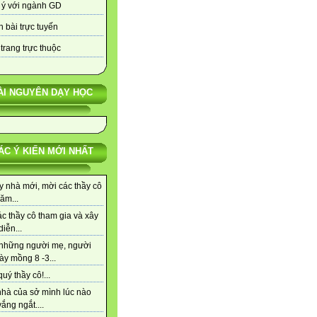
 ý với ngành GD
 bài trực tuyến
trang trực thuộc
ÀI NGUYÊN DẠY HỌC
ÁC Ý KIẾN MỚI NHẤT
y nhà mới, mời các thầy cô
ăm...
c thầy cô tham gia và xây
iễn...
những người mẹ, người
ày mồng 8 -3...
uý thầy cô!...
nhà của sở mình lúc nào
ắng ngắt....