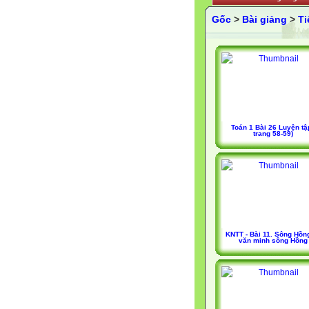
Gốc
>
Bài giảng
>
Ti
Toán 1 Bài 26 Luyện tập
trang 58-59)
KNTT - Bài 11. Sông Hồn
văn minh sông Hồng