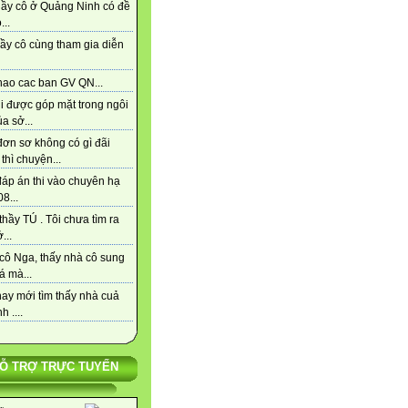
hầy cô ở Quảng Ninh có đề
...
ầy cô cùng tham gia diễn
hao cac ban GV QN...
i được góp mặt trong ngôi
a sở...
đơn sơ không có gì đãi
thì chuyện...
đáp án thi vào chuyên hạ
8...
hầy TÚ . Tôi chưa tìm ra
...
cô Nga, thấy nhà cô sung
á mà...
ay mới tìm thấy nhà cuả
h ....
Ỗ TRỢ TRỰC TUYẾN