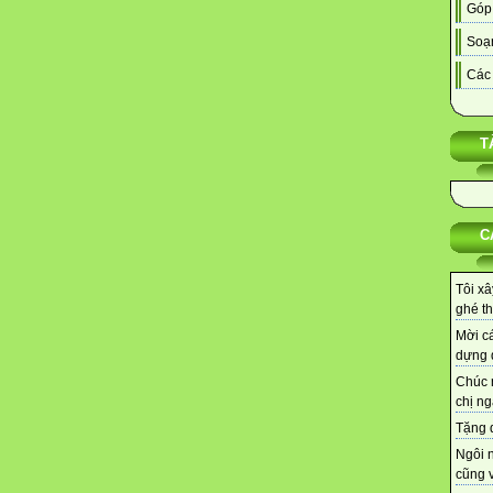
Góp
Soạn
Các 
T
C
Tôi xâ
ghé th
Mời cá
dựng d
Chúc 
chị ng
Tặng q
Ngôi 
cũng v