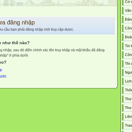
Cơ c
Văn
Đản
ưa đăng nhập
Côn
êu cầu bạn phải đăng nhập mới truy cập được.
Đoà
y như thế nào?
Tin 
g nhập, sau đó điền chính xác tên truy nhập và mật khẩu đã đăng
Công
nhập" ở phía dưới.
heo?
Thi 
ập
Ngườ
trước
Lịch
Thô
Thư
Thư 
Liên
Trao