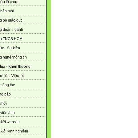
ấu tổ chức
 bản mới
g bộ giáo dục
g đoàn ngành
n TNCS HCM
tức - Sự kiện
 nghệ thông tin
đua - Khen thưởng
i tốt - Việc tốt
 công tác
ng báo
 mời
viện ảnh
 kết website
 đổi kinh nghiệm