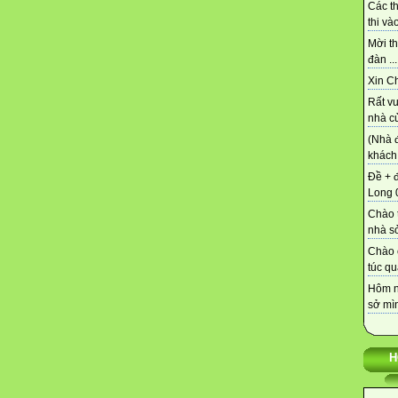
Các t
thi vào
Mời th
đàn ...
Xin C
Rất vu
nhà củ
(Nhà 
khách 
Đề + 
Long 0
Chào t
nhà sở
Chào 
túc qu
Hôm n
sở mìn
H