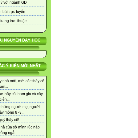
 ý với ngành GD
 bài trực tuyến
trang trực thuộc
ÀI NGUYÊN DẠY HỌC
ÁC Ý KIẾN MỚI NHẤT
y nhà mới, mời các thầy cô
ăm...
c thầy cô tham gia và xây
iễn...
những người mẹ, người
ày mồng 8 -3...
uý thầy cô!...
nhà của sở mình lúc nào
ắng ngắt....