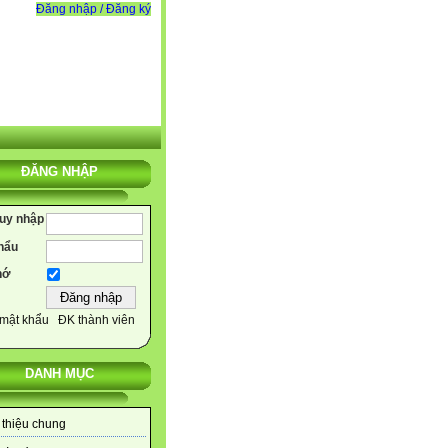
Đăng nhập / Đăng ký
ĐĂNG NHẬP
ruy nhập
hẩu
hớ
mật khẩu
ĐK thành viên
DANH MỤC
 thiệu chung