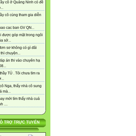
hầy cô ở Quảng Ninh có đề
...
ầy cô cùng tham gia diễn
hao cac ban GV QN...
i được góp mặt trong ngôi
a sở...
đơn sơ không có gì đãi
thì chuyện...
đáp án thi vào chuyên hạ
8...
hầy TÚ . Tôi chưa tìm ra
...
cô Nga, thấy nhà cô sung
á mà...
ay mới tìm thấy nhà cuả
h ....
Ỗ TRỢ TRỰC TUYẾN