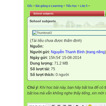
Gốc
>
Bài giảng e-Learning
>
Tiểu học
>
Lớp 5
>
School subjects
School subjects
(
Tài liệu chưa được thẩm định
)
Nguồn:
Người gửi:
Nguyễn Thanh Bình
(
trang riêng
)
Ngày gửi:
15h:54' 15-08-2014
Dung lượng:
71.2 MB
Số lượt tải:
75
Số lượt thích:
0 người
Chú ý
: Khi học bài này, bạn hãy bật loa để có
bật loa mà vẫn không nghe thấy tiếng, xin mờ