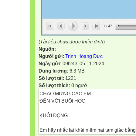
1
/
43
(
Tài liệu chưa được thẩm định
)
Nguồn:
Người gửi:
Trịnh Hoàng Đưc
Ngày gửi:
09h:43' 05-11-2024
Dung lượng:
6.3 MB
Số lượt tải:
1221
Số lượt thích:
0 người
CHÀO MỪNG CÁC EM
ĐẾN VỚI BUỔI HỌC
KHỞI ĐỘNG
Em hãy nhắc lại khái niệm hai tam giác bằn