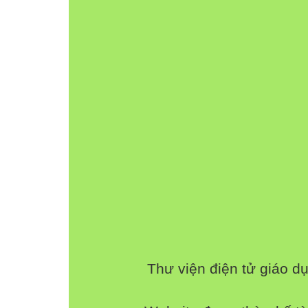
cạnh – góc – cạnh.
góc – cạnh – góc.
I. TRƯỜNG HỢP BẰNG NHAU THỨ HAI C
CẠNH – GÓC – CẠNH (C.G.C)
HĐ1
Vẽ . Lấy điểm trên tia và điểm trên tia sao
cho: , .
Nối điểm với điểm ta được tam giác .
Dùng thước thẳng có vạch chia đo dộ dài cạ
của tam giác .
KẾT QUẢ
Thư viện điện tử giáo d
HĐ2
Vẽ thêm tam giác với , và .
Dùng thước thẳng có vạch chia hoặc compa