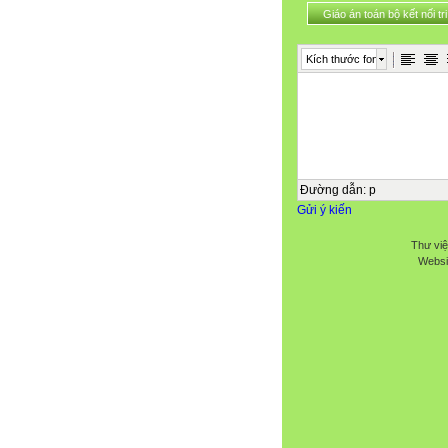
Giáo án toán bộ kết nối tri
Kích thước font
Đường dẫn
:
p
Gửi ý kiến
Thư việ
Websi