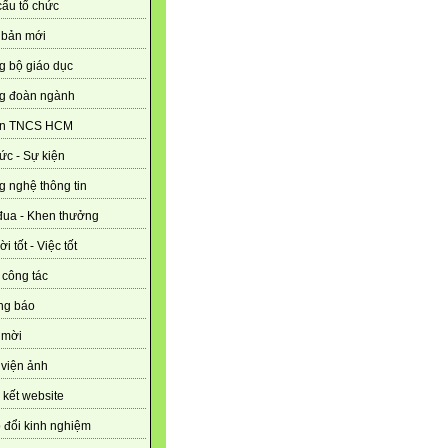
ấu tổ chức
 bản mới
g bộ giáo dục
g đoàn ngành
n TNCS HCM
tức - Sự kiện
 nghệ thông tin
đua - Khen thưởng
i tốt - Việc tốt
 công tác
ng báo
 mời
viện ảnh
 kết website
 đổi kinh nghiệm