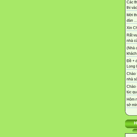
Các t
thi vào
Mời th
đàn ...
Xin C
Rất vu
nhà củ
(Nhà 
khách 
Đề + 
Long 0
Chào t
nhà sở
Chào 
túc qu
Hôm n
sở mìn
H