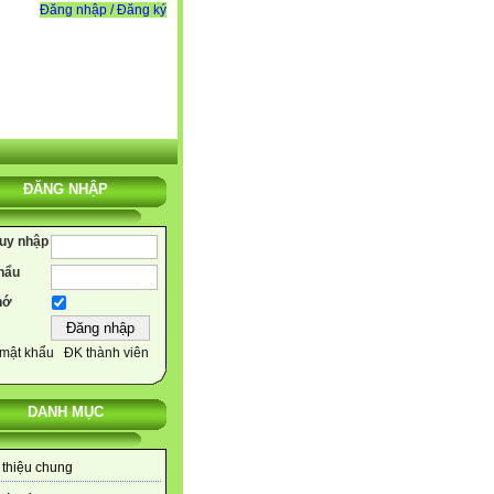
Đăng nhập / Đăng ký
ĐĂNG NHẬP
ruy nhập
hẩu
hớ
mật khẩu
ĐK thành viên
DANH MỤC
 thiệu chung