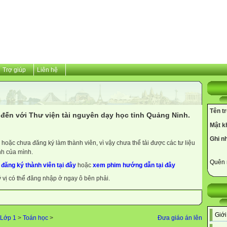
Trợ giúp
Liên hệ
Tên t
đến với Thư viện tài nguyên dạy học tỉnh Quảng Ninh.
Mật k
Ghi n
hoặc chưa đăng ký làm thành viên, vì vậy chưa thể tải được các tư liệu
nh của mình.
Quên 
y
đăng ký thành viên tại đây
hoặc
xem phim hướng dẫn tại đây
ý vị có thể đăng nhập ở ngay ô bên phải.
Giới
Lớp 1
>
Toán học
>
Đưa giáo án lên