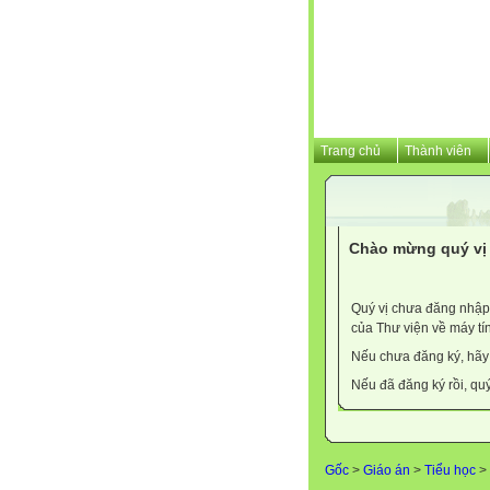
Trang chủ
Thành viên
Chào mừng quý vị 
Quý vị chưa đăng nhập 
của Thư viện về máy tí
Nếu chưa đăng ký, hã
Nếu đã đăng ký rồi, qu
Gốc
>
Giáo án
>
Tiểu học
>