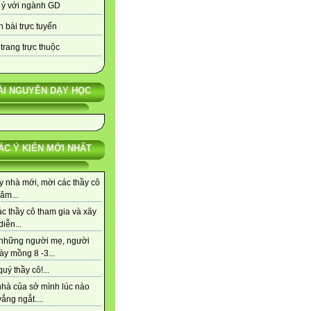
 ý với ngành GD
 bài trực tuyến
trang trực thuộc
ÀI NGUYÊN DẠY HỌC
ÁC Ý KIẾN MỚI NHẤT
y nhà mới, mời các thầy cô
ăm...
c thầy cô tham gia và xây
iễn...
những người mẹ, người
ày mồng 8 -3...
uý thầy cô!...
nhà của sở mình lúc nào
ắng ngắt....