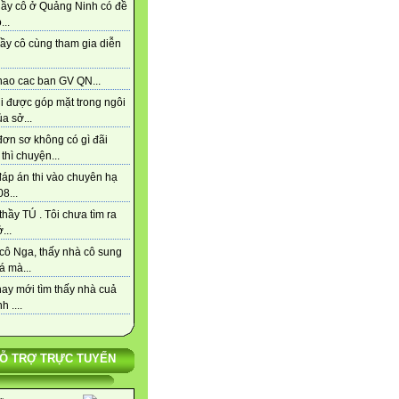
hầy cô ở Quảng Ninh có đề
...
ầy cô cùng tham gia diễn
hao cac ban GV QN...
i được góp mặt trong ngôi
a sở...
đơn sơ không có gì đãi
thì chuyện...
đáp án thi vào chuyên hạ
8...
hầy TÚ . Tôi chưa tìm ra
...
cô Nga, thấy nhà cô sung
á mà...
ay mới tìm thấy nhà cuả
h ....
Ỗ TRỢ TRỰC TUYẾN