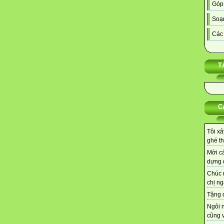
Góp
Soạn
Các 
T
C
Tôi xâ
ghé th
Mời cá
dựng d
Chúc 
chị ng
Tặng q
Ngôi 
cũng v