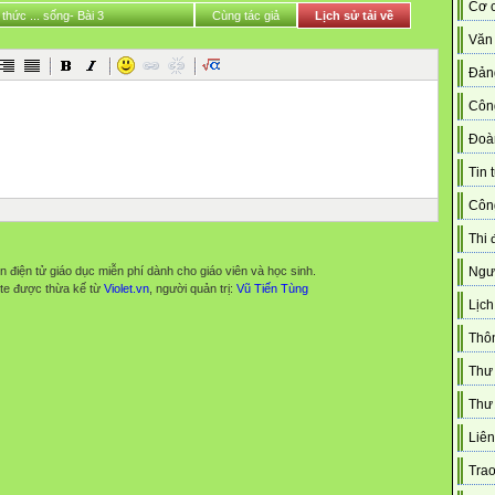
Cơ c
 thức ... sống- Bài 3
Cùng tác giả
Lịch sử tải về
Văn
Đản
Côn
Đoà
Tin 
Công
Thi 
n điện tử giáo dục miễn phí dành cho giáo viên và học sinh.
Ngườ
te được thừa kế từ
Violet.vn
, người quản trị:
Vũ Tiến Tùng
Lịch
Thô
Thư
Thư 
Liên
Trao