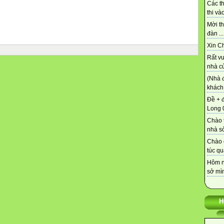
.
Các t
: .
thi vào
Mời th
hai nghiệm của phương trình .
đàn ...
2 nghiệm phân biệt
Xin C
Rất vu
nhà củ
(Nhà 
khách 
Đề + 
Long 0
nghiệm kép :
Chào t
nhà sở
Chào 
túc qu
Hôm n
sở mìn
.
: .
H
h và