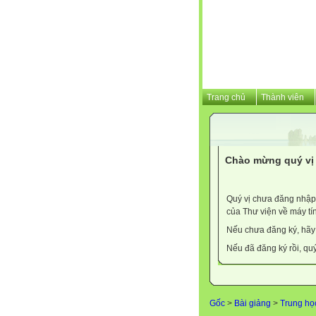
Trang chủ
Thành viên
Chào mừng quý vị 
Quý vị chưa đăng nhập 
của Thư viện về máy tí
Nếu chưa đăng ký, hã
Nếu đã đăng ký rồi, qu
Gốc
>
Bài giảng
>
Trung họ