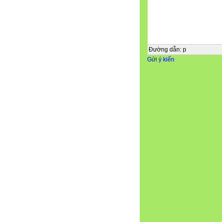
 Khám phá định lí Viète 
Xét phương trình bậc hai 
Giả sử
Nhắc lại công thức tính 
• Nếu : phương trình có 
Đường dẫn
:
p
b 
Gửi ý kiến
b 
x1 
; x2 
2a
2a
• Nếu : phương trình có 
b
x1  x2 
2a
1 . ĐỊNH LÍ VIÈTE .
 Khám phá định lí Viète 
Xét phương trình bậc hai 
Giả sử
Từ kết quả HĐ 1, hãy tín