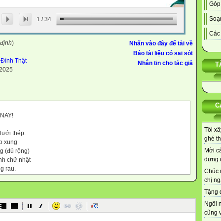
Góp
Soạn
1
/
34
Các 
 định
)
Nhấn vào đây để tải về
Báo tài liệu có sai sót
Đình Thật
Nhắn tin cho tác giả
T
-2025
C
NAY!
Tôi xâ
lưới thép.
ghé th
o xung
Mời cá
g (đủ rộng)
dựng d
nh chữ nhật
g rau.
Chúc 
rộng
chị ng
Tặng q
Ngôi 
cũng v