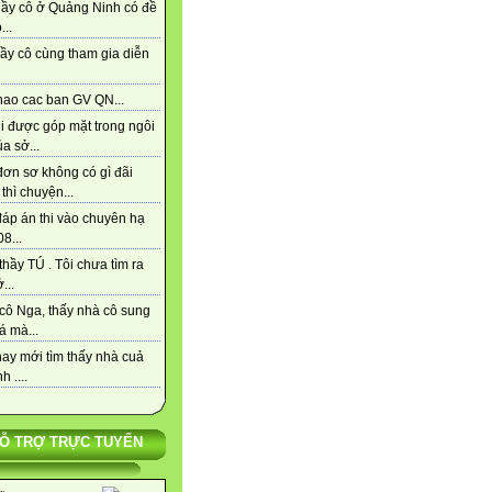
hầy cô ở Quảng Ninh có đề
...
ầy cô cùng tham gia diễn
hao cac ban GV QN...
i được góp mặt trong ngôi
a sở...
đơn sơ không có gì đãi
thì chuyện...
đáp án thi vào chuyên hạ
8...
hầy TÚ . Tôi chưa tìm ra
...
cô Nga, thấy nhà cô sung
á mà...
ay mới tìm thấy nhà cuả
h ....
Ỗ TRỢ TRỰC TUYẾN