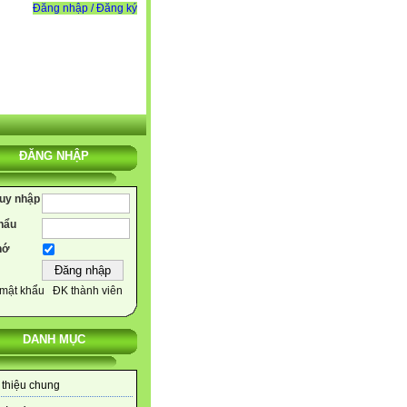
Đăng nhập / Đăng ký
ĐĂNG NHẬP
ruy nhập
hẩu
hớ
mật khẩu
ĐK thành viên
DANH MỤC
 thiệu chung