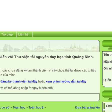
Trợ giúp
Liên hệ
Tên t
đến với Thư viện tài nguyên dạy học tỉnh Quảng Ninh.
Mật k
Ghi n
hoặc chưa đăng ký làm thành viên, vì vậy chưa thể tải được các tư liệu
nh của mình.
Quên 
y
đăng ký thành viên tại đây
hoặc
xem phim hướng dẫn tại đây
ý vị có thể đăng nhập ở ngay ô bên phải.
Giới
c cơ sở
>
Toán học
>
Toán học 9
>
Đưa bài giảng lên