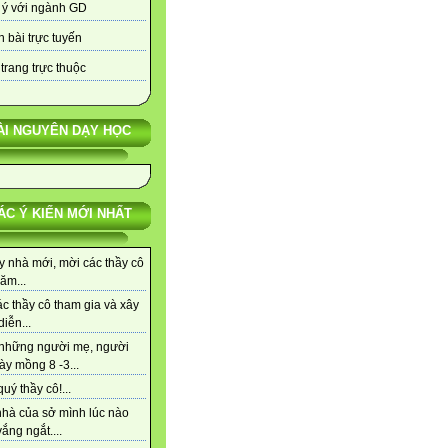
 ý với ngành GD
 bài trực tuyến
trang trực thuộc
ÀI NGUYÊN DẠY HỌC
ÁC Ý KIẾN MỚI NHẤT
y nhà mới, mời các thầy cô
ăm...
c thầy cô tham gia và xây
iễn...
những người mẹ, người
ày mồng 8 -3...
uý thầy cô!...
nhà của sở mình lúc nào
ắng ngắt....