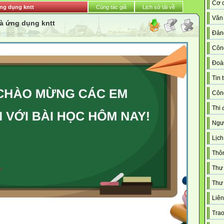
Cơ c
 ứng dụng kntt
Cùng tác giả
Lịch sử tải về
Văn
 và ứng dụng kntt
Đản
Côn
Đoà
Tin 
Công
Thi 
Ngườ
Lịch
Thô
Thư
Thư 
Liên
Trao