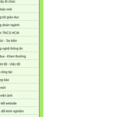
ấu tổ chức
 bản mới
g bộ giáo dục
g đoàn ngành
n TNCS HCM
tức - Sự kiện
 nghệ thông tin
đua - Khen thưởng
i tốt - Việc tốt
 công tác
ng báo
 mời
viện ảnh
 kết website
 đổi kinh nghiệm