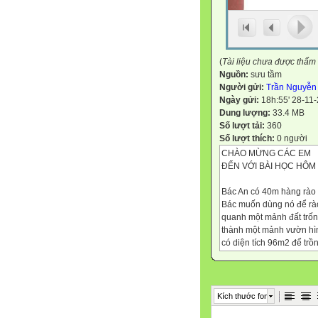
(
Tài liệu chưa được thẩm
Nguồn:
sưu tầm
Người gửi:
Trần Nguyễn 
Ngày gửi:
18h:55' 28-11
Dung lượng:
33.4 MB
Số lượt tải:
360
Số lượt thích:
0 người
CHÀO MỪNG CÁC EM
ĐẾN VỚI BÀI HỌC HÔM 
Bác An có 40m hàng rào 
Bác muốn dùng nó để rà
quanh một mảnh đất trốn
thành một mảnh vườn hì
có diện tích 96m2 để trồn
Tính chiều dài và chiều 
của mảnh vườn đó.
1 . ĐỊNH LÍ VIÈTE .
Kích thước font