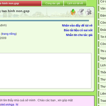
Cơ c
ao hinh non.gsp
Cùng tác giả
Lịch sử tải về
Văn
 tao hinh non.gsp
Đản
Côn
 định
)
Nhấn vào đây để tải về
Đoà
Báo tài liệu có sai sót
a
(
trang riêng
)
Nhắn tin cho tác giả
Tin 
-2009
Công
Thi 
Ngườ
Lịch
Thô
Thư
Thư 
Liên
i tìm thấy nhà cuả sở mình . Chào các bạn , xin góp mặt
Trao
violet.vn/nga_hl