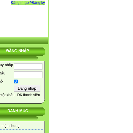
Đăng nhập / Đăng ký
ĐĂNG NHẬP
ruy nhập
hẩu
hớ
mật khẩu
ĐK thành viên
DANH MỤC
 thiệu chung