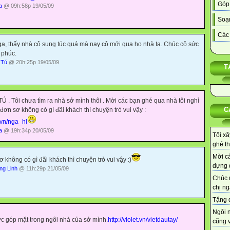
Góp
a
@ 09h:58p 19/05/09
Soạn
Các 
a, thấy nhà cô sung túc quá mà nay cô mới qua họ nhà ta. Chúc cô sức
 phúc.
 Tú
@ 20h:25p 19/05/09
T
Ú . Tôi chưa tìm ra nhà sở mình thôi . Mời các bạn ghé qua nhà tôi nghỉ
C
đơn sơ không có gì đãi khách thì chuyện trò vui vậy :
t.vn/nga_hl
a
@ 19h:34p 20/05/09
Tôi xâ
ghé th
Mời cá
 không có gì đãi khách thì chuyện trò vui vậy :)
dựng d
ng Linh
@ 11h:29p 21/05/09
Chúc 
chị ng
Tặng q
Ngôi 
ợc góp mặt trong ngôi nhà của sở mình.
http://violet.vn/vietdautay/
cũng v