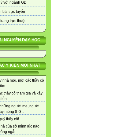
 ý với ngành GD
 bài trực tuyến
trang trực thuộc
ÀI NGUYÊN DẠY HỌC
ÁC Ý KIẾN MỚI NHẤT
y nhà mới, mời các thầy cô
ăm...
c thầy cô tham gia và xây
iễn...
những người mẹ, người
ày mồng 8 -3...
uý thầy cô!...
nhà của sở mình lúc nào
ắng ngắt....