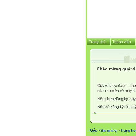
Trang chủ
Thành viên
Chào mừng quý vị 
Quý vị chưa đăng nhập 
của Thư viện về máy tí
Nếu chưa đăng ký, hã
Nếu đã đăng ký rồi, qu
Gốc
>
Bài giảng
>
Trung họ