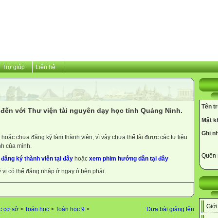
Trợ giúp
Liên hệ
Tên t
đến với Thư viện tài nguyên dạy học tỉnh Quảng Ninh.
Mật k
Ghi n
hoặc chưa đăng ký làm thành viên, vì vậy chưa thể tải được các tư liệu
nh của mình.
Quên 
y
đăng ký thành viên tại đây
hoặc
xem phim hướng dẫn tại đây
ý vị có thể đăng nhập ở ngay ô bên phải.
Giới
c cơ sở
>
Toán học
>
Toán học 9
>
Đưa bài giảng lên