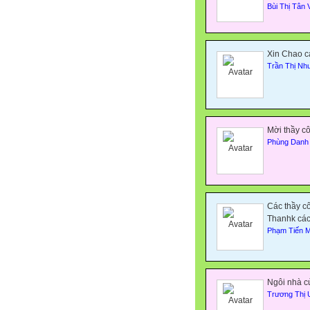
Bùi Thị Tân V
Xin Chao 
Trần Thị Nh
Mời thầy c
Phùng Danh
Các thầy cô
Thanhk các
Phạm Tiến M
Ngôi nhà củ
Trương Thị 