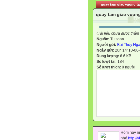
quay tam giac vuong t
quay tam giac vuong
(
Tài liệu chưa được thẩm
Nguồn:
Tu soan
Người gửi:
Bùi Thúy Ng
Ngày gửi:
20h:14' 10-06
Dung lượng:
6.6 KB
Số lượt tải:
184
Số lượt thích:
0 người
Hôm nay mớ
nhé.
http://