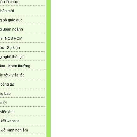
ấu tổ chức
 bản mới
g bộ giáo dục
g đoàn ngành
n TNCS HCM
tức - Sự kiện
 nghệ thông tin
đua - Khen thưởng
i tốt - Việc tốt
 công tác
ng báo
 mời
viện ảnh
 kết website
 đổi kinh nghiệm