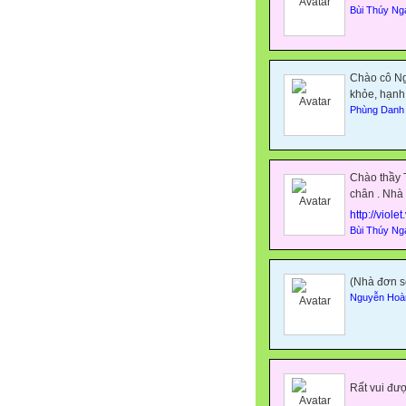
Bùi Thúy Ng
Chào cô Ng
khỏe, hạnh
Phùng Danh
Chào thầy T
chân . Nhà 
http://viole
Bùi Thúy Ng
(
Nhà đơn sơ
Nguyễn Hoà
Rất vui đư