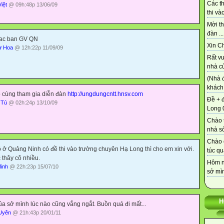
Các t
iệt
@ 09h:48p 13/06/09
thi vào
Mời th
đàn ...
cac ban GV QN
Xin C
ư Hoa
@ 12h:22p 11/09/09
Rất vu
nhà củ
(Nhà 
khách 
ô cùng tham gia diễn đàn
http://ungdungcntt.hnsv.com
Đề + 
 Tú
@ 02h:24p 13/10/09
Long 0
Chào t
nhà sở
Chào 
 ở Quảng Ninh có đề thi vào trường chuyên Hạ Long thì cho em xin với.
túc qu
 thây cô nhiều.
Hôm n
inh
@ 22h:23p 15/07/10
sở mìn
H
a sở mình lúc nào cũng vắng ngắt. Buồn quá đi mất...
Uyên
@ 21h:43p 20/01/11