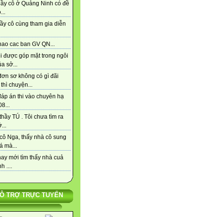
hầy cô ở Quảng Ninh có đề
...
ầy cô cùng tham gia diễn
hao cac ban GV QN...
i được góp mặt trong ngôi
a sở...
đơn sơ không có gì đãi
thì chuyện...
đáp án thi vào chuyên hạ
8...
hầy TÚ . Tôi chưa tìm ra
...
cô Nga, thấy nhà cô sung
á mà...
ay mới tìm thấy nhà cuả
h ....
Ỗ TRỢ TRỰC TUYẾN