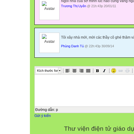
Ngôi nhà của sở mình lúc nào cũng vắng ngắt
Trương Thị Uyên
@ 21h:43p 20/01/11
Tôi xây nhà mới, mời các thầy cô ghé thăm 
Phùng Danh Tú
@ 22h:43p 30/09/14
Kích thước font
Đường dẫn
:
p
Gửi ý kiến
Thư viện điện tử giáo d