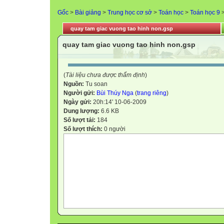
Gốc
>
Bài giảng
>
Trung học cơ sở
>
Toán học
>
Toán học 9
quay tam giac vuong tao hinh non.gsp
quay tam giac vuong tao hinh non.gsp
(
Tài liệu chưa được thẩm định
)
Nguồn:
Tu soan
Người gửi:
Bùi Thúy Nga
(
trang riêng
)
Ngày gửi:
20h:14' 10-06-2009
Dung lượng:
6.6 KB
Số lượt tải:
184
Số lượt thích:
0 người