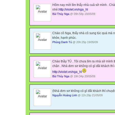
Hôm nay mới tìm thấy nhà cuả sở mình . Chà
nhé.
http://violet.vn/nga_hl
Bùi Thúy Nga
@ 09h:58p 19/05/09
Chào cô Nga, thấy nhà cô sung túc quá mà n
khỏe, hạnh phúc.
Phùng Danh Tú
@ 20h:25p 19/05/09
Chào thầy TÚ . Tôi chưa tìm ra nhà sở mình t
chân . Nhà đơn sơ không có gì đãi khách thì c
http://violet.vn/nga_hl
Bùi Thúy Nga
@ 19h:34p 20/05/09
(
Nhà đơn sơ không có gì đãi khách thì chuyện 
Nguyễn Hoàng Linh
@ 11h:29p 21/05/09