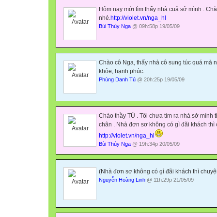
Hôm nay mới tìm thấy nhà cuả sở mình . Chà
nhé.
http://violet.vn/nga_hl
Bùi Thúy Nga
@ 09h:58p 19/05/09
Chào cô Nga, thấy nhà cô sung túc quá mà n
khỏe, hạnh phúc.
Phùng Danh Tú
@ 20h:25p 19/05/09
Chào thầy TÚ . Tôi chưa tìm ra nhà sở mình t
chân . Nhà đơn sơ không có gì đãi khách thì c
http://violet.vn/nga_hl
Bùi Thúy Nga
@ 19h:34p 20/05/09
(
Nhà đơn sơ không có gì đãi khách thì chuyện 
Nguyễn Hoàng Linh
@ 11h:29p 21/05/09