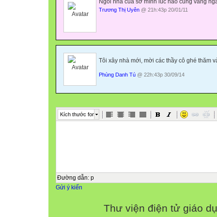
Ngôi nhà của sở mình lúc nào cũng vắng ngắt
Trương Thị Uyên
@ 21h:43p 20/01/11
Tôi xây nhà mới, mời các thầy cô ghé thăm 
Phùng Danh Tú
@ 22h:43p 30/09/14
Kích thước font
Đường dẫn
:
p
Gửi ý kiến
Thư viện điện tử giáo d