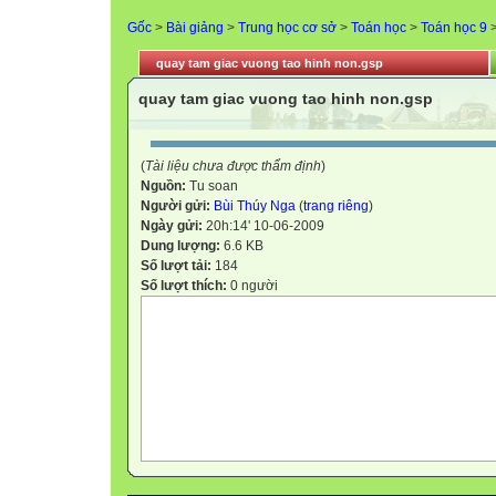
Gốc
>
Bài giảng
>
Trung học cơ sở
>
Toán học
>
Toán học 9
quay tam giac vuong tao hinh non.gsp
quay tam giac vuong tao hinh non.gsp
(
Tài liệu chưa được thẩm định
)
Nguồn:
Tu soan
Người gửi:
Bùi Thúy Nga
(
trang riêng
)
Ngày gửi:
20h:14' 10-06-2009
Dung lượng:
6.6 KB
Số lượt tải:
184
Số lượt thích:
0 người