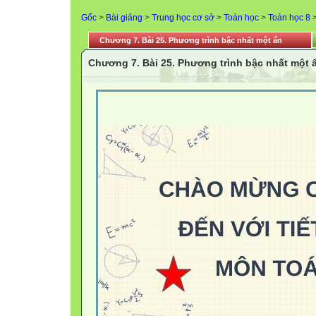
Gốc
>
Bài giảng
>
Trung học cơ sở
>
Toán học
>
Toán học 8
Chương 7. Bài 25. Phương trình bậc nhất một ẩn
Chương 7. Bài 25. Phương trình bậc nhất một 