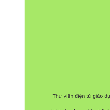
03
Phương trình đưa được về dạng
01
PHƯƠNG TRÌNH
MỘT ẨN
Nhận biết phương trình một ẩn
Xét Bài toán mở đầu
 HĐ 1: Gọi (viết dưới dạng số thập phân) là l
(tính theo năm) của bác An. Viết biểu thức tín
An nhận được sau 1 năm theo .
Biểu thức tính số tiền lãi mà bác An nhận đ
sau một năm là: (triệu đồng).
Thư viện điện tử giáo d
Nhận biết phương trình một ẩn
Xét Bài toán mở đầu
 HĐ 2: Số tiền bác An thu được sau 1 năm 