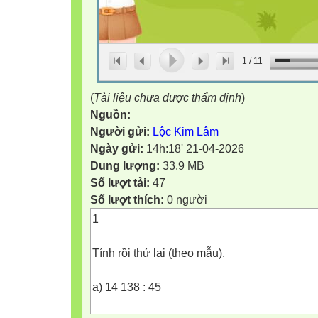
1
/
11
(
Tài liệu chưa được thẩm định
)
Nguồn:
Người gửi:
Lộc Kim Lâm
Ngày gửi:
14h:18' 21-04-2026
Dung lượng:
33.9 MB
Số lượt tải:
47
Số lượt thích:
0 người
1
Tính rồi thử lại (theo mẫu).
a) 14 138 : 45