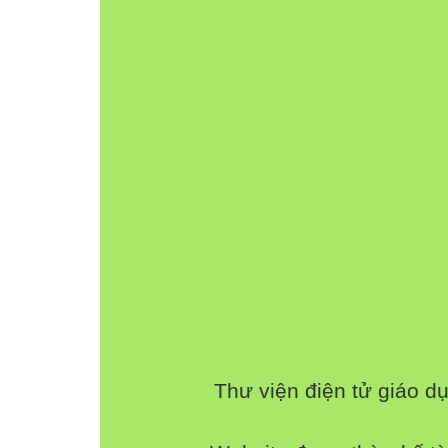
27,6: 0,1 = 276
70,82 × 100 = 7 082 4,523 x 1 000 = 4 523
70,82 : 0,01 = 7 082 4,523: 0,001 = 4 523
b) 432 x 0,1 = 43,2
432: 10 = 43,2
360,5 x 0,01 = 3 605 697 x 0,001 = 0,697
360,5 : 100 = 3 605 697: 1 000 = 0,697
3
Tính giá trị của biểu thức.
Thư viện điện tử giáo d
a) 61,4 × (15 : 0,25) – 2 024
= 61,4 × 60 – 2 024
= 3 684 – 2 024