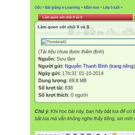
Gốc
>
Bài giảng e-Learning
>
Mầm non
>
Lớp 5 tuổi
>
Làm quen với chữ X và S
Làm quen với chữ X và S
(
Tài liệu chưa được thẩm định
)
Nguồn:
Sưu tầm
Người gửi:
Nguyễn Thanh Bình
(
trang riêng
)
Ngày gửi:
17h:31' 01-10-2014
Dung lượng:
69.8 MB
Số lượt tải:
838
Số lượt thích:
0 người
Chú ý
: Khi học bài này, bạn hãy bật loa để có
bật loa mà vẫn không nghe thấy tiếng, xin mờ