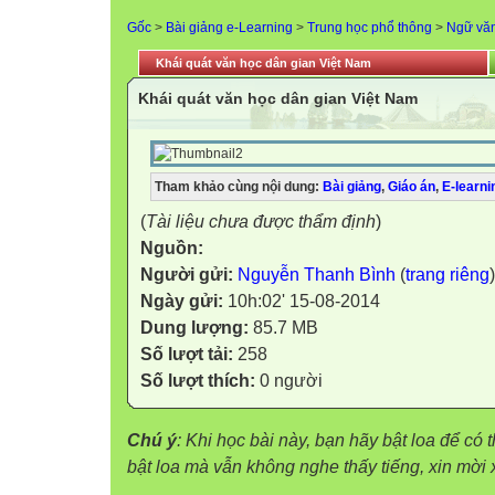
Gốc
>
Bài giảng e-Learning
>
Trung học phổ thông
>
Ngữ vă
Khái quát văn học dân gian Việt Nam
Khái quát văn học dân gian Việt Nam
Tham khảo cùng nội dung:
Bài giảng
,
Giáo án
,
E-learni
(
Tài liệu chưa được thẩm định
)
Nguồn:
Người gửi:
Nguyễn Thanh Bình
(
trang riêng
)
Ngày gửi:
10h:02' 15-08-2014
Dung lượng:
85.7 MB
Số lượt tải:
258
Số lượt thích:
0 người
Chú ý
: Khi học bài này, bạn hãy bật loa để có
bật loa mà vẫn không nghe thấy tiếng, xin mờ