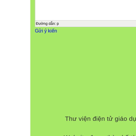
đề thi chính thức
môn : Toán
(Dành cho thí sinh thi chuyên Toán, chuyên T
Đường dẫn
:
p
Ngày thi : 04/7/2008
Gửi ý kiến
Thời gian làm bài : 150 phút
(không kể thời gian giao đề)

Chữ ký GT 1 :
..............................
Chữ ký GT 2 :
..............................

(Đề thi này có 01 trang)
Bài 1. (2,0 điểm)
Cho biểu thức: với
Thư viện điện tử giáo d
Rút gọn biểu thức A
Tìm các giá trị nguyên của x để A > 3