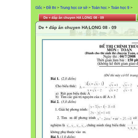
Gốc
>
Đề thi
>
Trung học cơ sở
>
Toán học
>
Toán học 9
>
De + đáp án chuyen HA LONG 08 - 09
De + đáp án chuyen HA LONG 08 - 09