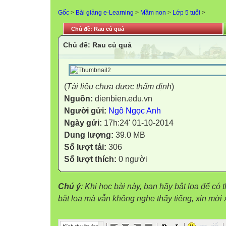
Gốc
>
Bài giảng e-Learning
>
Mầm non
>
Lớp 5 tuổi
>
Chủ đề: Rau củ quả
Chủ đề: Rau củ quả
(
Tài liệu chưa được thẩm định
)
Nguồn:
dienbien.edu.vn
Người gửi:
Ngô Ngọc Anh
Ngày gửi:
17h:24' 01-10-2014
Dung lượng:
39.0 MB
Số lượt tải:
306
Số lượt thích:
0 người
Chú ý
: Khi học bài này, bạn hãy bật loa để có
bật loa mà vẫn không nghe thấy tiếng, xin mờ