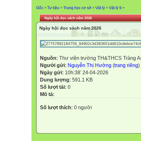
Gốc
>
Tư liệu
>
Trung học cơ sở
>
Vật lý
>
Vật lý 9
>
Ngày hội đọc sách năm 2026
Ngày hội đọc sách năm 2026
Nguồn:
Thư viện trường TH&THCS Tràng A
Người gửi:
Nguyễn Thị Hường
(
trang riêng
)
Ngày gửi:
10h:38' 24-04-2026
Dung lượng:
591.1 KB
Số lượt tải:
0
Mô tả:
Số lượt thích:
0 người