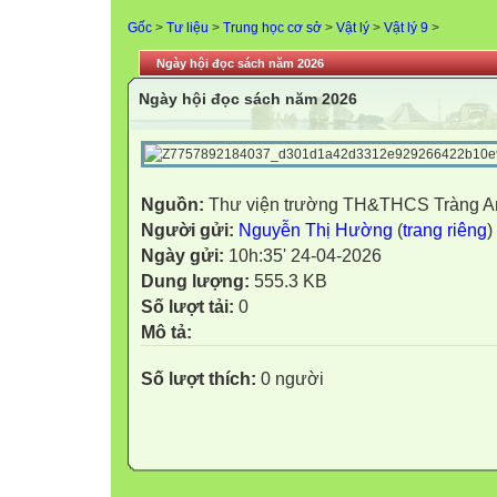
Gốc
>
Tư liệu
>
Trung học cơ sở
>
Vật lý
>
Vật lý 9
>
Ngày hội đọc sách năm 2026
Ngày hội đọc sách năm 2026
Nguồn:
Thư viện trường TH&THCS Tràng A
Người gửi:
Nguyễn Thị Hường
(
trang riêng
)
Ngày gửi:
10h:35' 24-04-2026
Dung lượng:
555.3 KB
Số lượt tải:
0
Mô tả:
Số lượt thích:
0 người