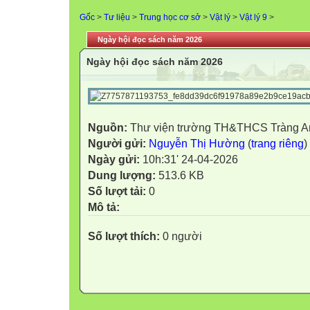
Gốc
>
Tư liệu
>
Trung học cơ sở
>
Vật lý
>
Vật lý 9
>
Ngày hội đọc sách năm 2026
Ngày hội đọc sách năm 2026
Nguồn:
Thư viện trường TH&THCS Tràng A
Người gửi:
Nguyễn Thị Hường
(
trang riêng
)
Ngày gửi:
10h:31' 24-04-2026
Dung lượng:
513.6 KB
Số lượt tải:
0
Mô tả:
Số lượt thích:
0 người