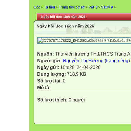
Gốc
>
Tư liệu
>
Trung học cơ sở
>
Vật lý
>
Vật lý 9
>
Ngày hội đọc sách năm 2026
Ngày hội đọc sách năm 2026
Nguồn:
Thư viện trường TH&THCS Tràng A
Người gửi:
Nguyễn Thị Hường
(
trang riêng
)
Ngày gửi:
10h:28' 24-04-2026
Dung lượng:
718.9 KB
Số lượt tải:
0
Mô tả:
Số lượt thích:
0 người