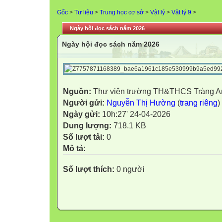
Gốc
>
Tư liệu
>
Trung học cơ sở
>
Vật lý
>
Vật lý 9
>
Ngày hội đọc sách năm 2026
Ngày hội đọc sách năm 2026
Nguồn:
Thư viện trường TH&THCS Tràng A
Người gửi:
Nguyễn Thị Hường
(
trang riêng
)
Ngày gửi:
10h:27' 24-04-2026
Dung lượng:
718.1 KB
Số lượt tải:
0
Mô tả:
Số lượt thích:
0 người