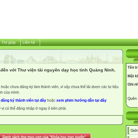
Trợ giúp
Liên hệ
Tên t
đến với Thư viện tài nguyên dạy học tỉnh Quảng Ninh.
Mật k
Ghi n
hoặc chưa đăng ký làm thành viên, vì vậy chưa thể tải được các tư liệu
nh của mình.
Quên 
y
đăng ký thành viên tại đây
hoặc
xem phim hướng dẫn tại đây
ý vị có thể đăng nhập ở ngay ô bên phải.
Giới
Danh sách thư mục con của "Khóa học trực tuyến"