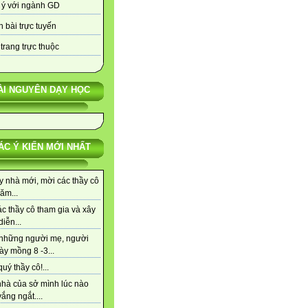
 ý với ngành GD
 bài trực tuyến
trang trực thuộc
ÀI NGUYÊN DẠY HỌC
ÁC Ý KIẾN MỚI NHẤT
y nhà mới, mời các thầy cô
ăm...
c thầy cô tham gia và xây
iễn...
những người mẹ, người
ày mồng 8 -3...
uý thầy cô!...
nhà của sở mình lúc nào
ắng ngắt....