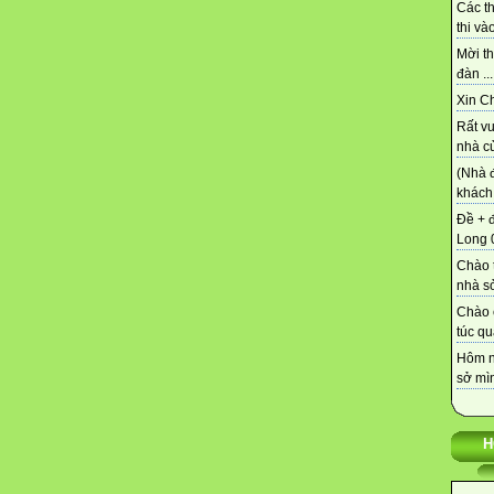
Các t
thi vào
Mời th
đàn ...
Xin C
Rất vu
nhà củ
(Nhà 
khách 
Đề + 
Long 0
Chào t
nhà sở
Chào 
túc qu
Hôm n
sở mìn
H