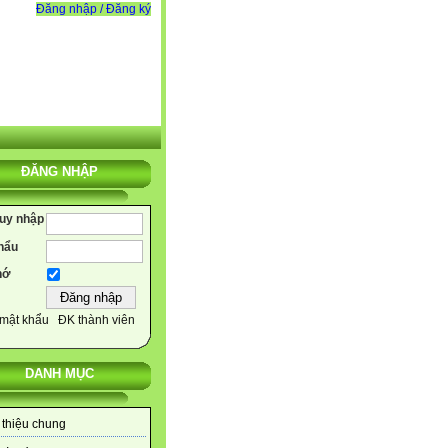
Đăng nhập / Đăng ký
ĐĂNG NHẬP
ruy nhập
hẩu
hớ
mật khẩu
ĐK thành viên
DANH MỤC
 thiệu chung