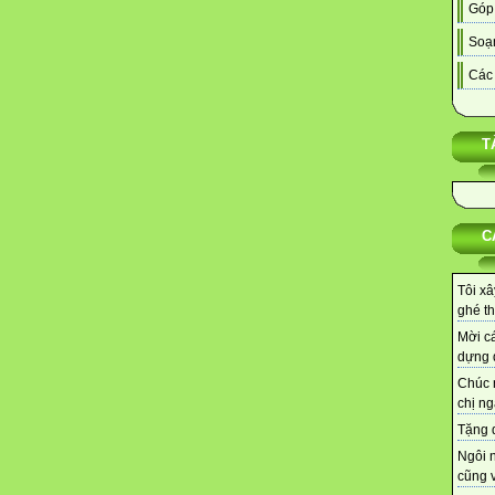
Góp
Soạn
Các 
T
C
Tôi xâ
ghé th
Mời cá
dựng d
Chúc 
chị ng
Tặng q
Ngôi 
cũng v