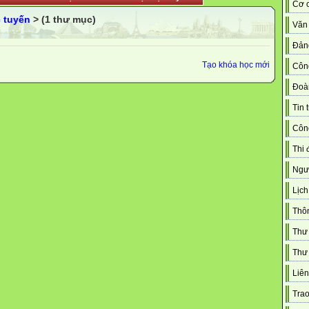
Cơ c
 tuyến
> (1 thư mục)
Văn
Đản
Tạo khóa học mới
Côn
Đoà
Tin 
Công
Thi 
Ngườ
Lịch
Thô
Thư
Thư 
Liên
Trao