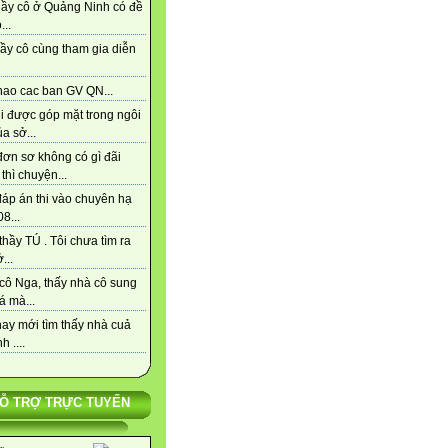
hầy cô ở Quảng Ninh có đề
...
ầy cô cùng tham gia diễn
hao cac ban GV QN...
i được góp mặt trong ngôi
a sở...
đơn sơ không có gì đãi
thì chuyện...
đáp án thi vào chuyên hạ
8...
hầy TÚ . Tôi chưa tìm ra
...
cô Nga, thấy nhà cô sung
á mà...
ay mới tìm thấy nhà cuả
h ....
Ỗ TRỢ TRỰC TUYẾN