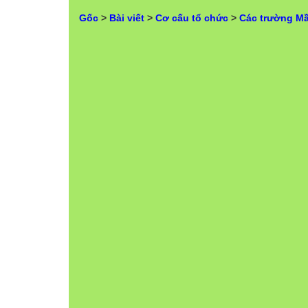
Gốc
>
Bài viết
>
Cơ cấu tổ chức
>
Các trường M